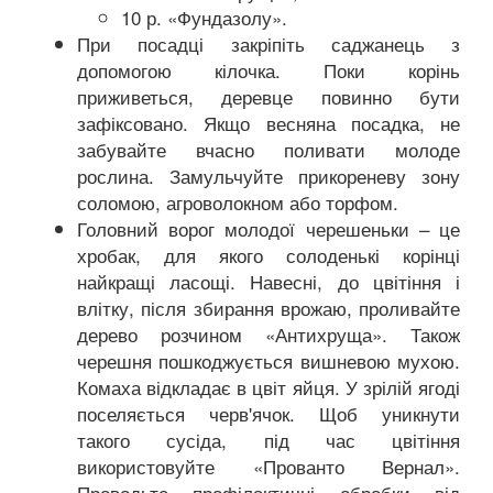
10 р. «Фундазолу».
При посадці закріпіть саджанець з
допомогою кілочка. Поки корінь
приживеться, деревце повинно бути
зафіксовано. Якщо весняна посадка, не
забувайте вчасно поливати молоде
рослина. Замульчуйте прикореневу зону
соломою, агроволокном або торфом.
Головний ворог молодої черешеньки – це
хробак, для якого солоденькі корінці
найкращі ласощі. Навесні, до цвітіння і
влітку, після збирання врожаю, проливайте
дерево розчином «Антихруща». Також
черешня пошкоджується вишневою мухою.
Комаха відкладає в цвіт яйця. У зрілій ягоді
поселяється черв'ячок. Щоб уникнути
такого сусіда, під час цвітіння
використовуйте «Прованто Вернал».
Проводьте профілактичні обробки від