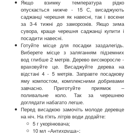
Якщо взимку температура рідко
опускається нижче - 15 С, висаджують
саджанці черешня як навесні, так і восени
за 3-4 тижні до заморозків. Якщо зима
сувора, краще черешня саджанці купити і
посадити навесні.
Готуйте місце для посадки заздалегідь.
Виберете місце з заляганням підземних
вод глибше 2 метрів. Дерево високоросле -
враховуйте це. Висаджуйте дерева на
відстані 4 - 5 метрів. Заправте посадкову
яму компостом, комплексними добривами
завчасно. Приготуйте приямок –
поливальне коло. Так за черешнею
доглядати набагато легше.
Перед висадкою замочіть молоде деревце
на ніч. На п'ять літрів води додайте:
5 г укорінювача;
10 мл «Антихруща»;