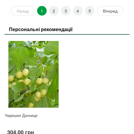
Назад
1
2
3
4
5
Вперед
Персональні рекомендації
Черешня Дачниця
304.00 грн