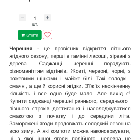
шт.
Купити
- це провісник відкриття літнього
Черешня
ягідного сезону, перші вітамінні ласощі, зірвані з
дерева. Саджанці черешні порадують
різноманіттям відтінків. Жовті, червоні, чорні, з
рожевими щічками і майже білі. Такі солодкі і
смачні, а ще й корисні ягідки. З'їж їх нескінченну
кількість і все одно буде мало. Але вихід є!
Купити саджанці черешні раннього, середнього і
пізнього строків достигання і насолоджуватися
смакотою з початку і до середини літа.
Заморожені ягоди продовжать солодкий сезон на
всю зиму. А які компоти можна наконсервувати,
ні з якої іншої ягоди подібного шедевра не