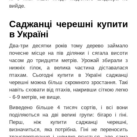
вийде.
Саджанці черешні купити
в Україні
Два-три десятки років тому дерево займало
почесне місце на пів ділянки і сягала висоти
часом до тридцяти метрів. Урожай збирали з
нижніх гілок, а велика частина діставалася
птахам. Сьогодні купити в Україні саджанці
черешні можна більш скромного зростання. Такі
навіть сховати від птахів, накривши сіткою легко
- 6-9 метрів, не вище.
Виведено більше 4 тисяч сортів, і всі вони
поділяються на дві великі групи: бігаро і гіні.
Перш, ніж купити саджанці черешні,
визначиться, яка потрібна. Гіні не переносить
транспортування і швидко псується, але сама