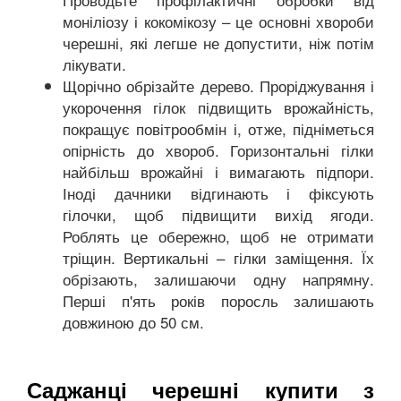
моніліозу і кокомікозу – це основні хвороби
черешні, які легше не допустити, ніж потім
лікувати.
Щорічно обрізайте дерево. Проріджування і
укорочення гілок підвищить врожайність,
покращує повітрообмін і, отже, підніметься
опірність до хвороб. Горизонтальні гілки
найбільш врожайні і вимагають підпори.
Іноді дачники відгинають і фіксують
гілочки, щоб підвищити вихід ягоди.
Роблять це обережно, щоб не отримати
тріщин. Вертикальні – гілки заміщення. Їх
обрізають, залишаючи одну напрямну.
Перші п'ять років поросль залишають
довжиною до 50 см.
Саджанці черешні купити з