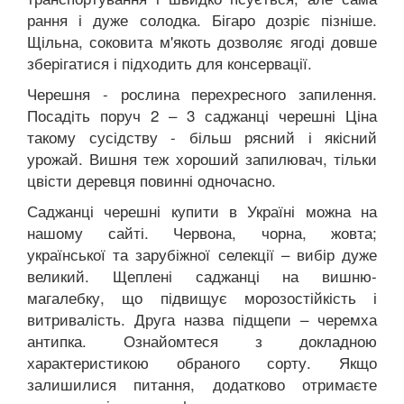
рання і дуже солодка. Бігаро дозріє пізніше.
Щільна, соковита м'якоть дозволяє ягоді довше
зберігатися і підходить для консервації.
Черешня - рослина перехресного запилення.
Посадіть поруч 2 – 3 саджанці черешні Ціна
такому сусідству - більш рясний і якісний
урожай. Вишня теж хороший запилювач, тільки
цвісти деревця повинні одночасно.
Саджанці черешні купити в Україні можна на
нашому сайті. Червона, чорна, жовта;
української та зарубіжної селекції – вибір дуже
великий. Щеплені саджанці на вишню-
магалебку, що підвищує морозостійкість і
витривалість. Друга назва підщепи – черемха
антипка. Ознайомтеся з докладною
характеристикою обраного сорту. Якщо
залишилися питання, додатково отримаєте