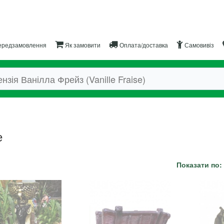
редзамовлення
Як замовити
Оплата/доставка
Самовивіз
е
Показати по: