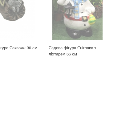
гура Саквояж 30 см
Садова фігура Сніговик з
ліхтарем 66 см