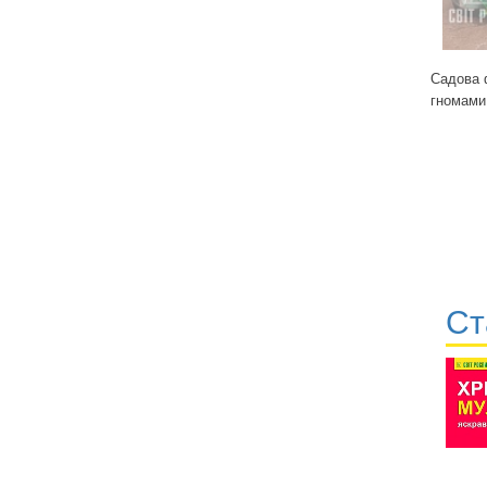
Садова 
гномами
Ст