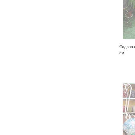
Для кімнатних рослин
Для ландшафтного дизайну
Для поливу
Інструменти та інвентар
Виноробство
Садова 
Бджільництво
см
Садові фігури
Міцелій грибів
Товари для дому
Теплиці і покривний матеріал
Цибулинні і бульби