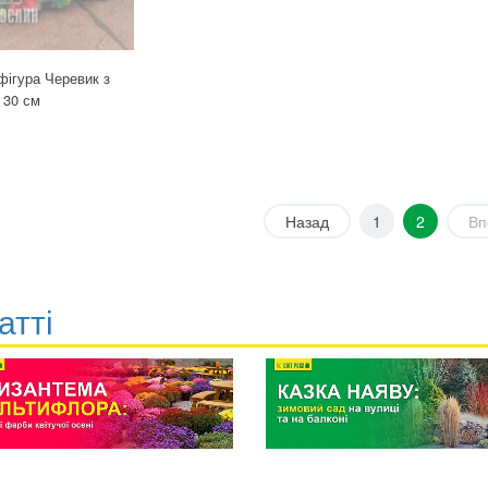
фігура Черевик з
 30 см
Назад
1
2
Вп
атті