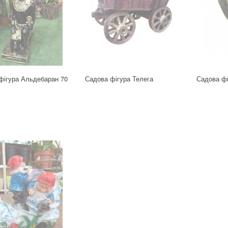
фігура Альдебаран 70
Садова фігура Телега
Садова фі