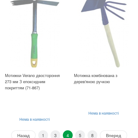
Мотижки Verano двостороння
Мотижка комбінована з
273 мм З епоксидним
дерев'яною ручкою
покриттям (71-867)
Нема в наявності
Нема в наявності
Назад
1
3
4
5
8
Вперед