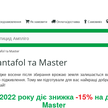
редзамовлення
Як замовити
Оплата/доставка
Самовивіз
fol та Master
ntafol та Master
дже восени після збирання врожаю земля залишається в
о підживлення. Тому ми підготували для вас найкращі доб
ай!
 2022 року діє знижка
-15%
на д
Master