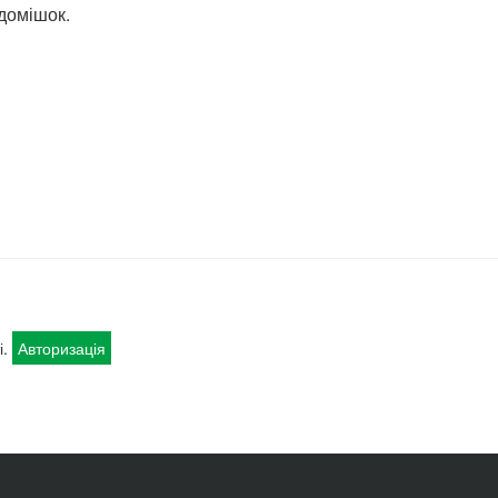
 домішок.
і.
Авторизація