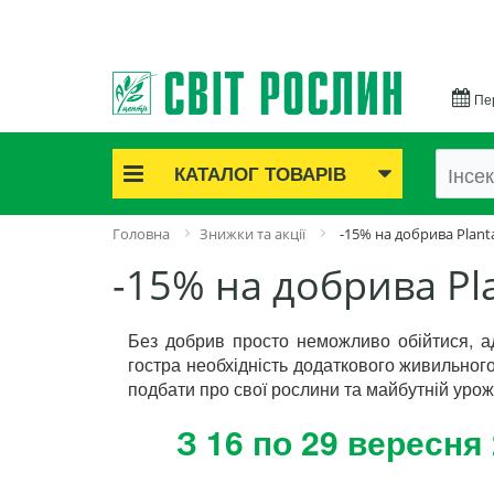
Пе
КАТАЛОГ ТОВАРІВ
Акційні товари
Головна
Знижки та акції
-15% на добрива Planta
Цибулинні квіти
-15% на добрива Pla
Cаджанці троянд
Саджанці плодово-ягідні
Без добрив просто неможливо обійтися, а
Цибуля та часник
гостра необхідність додаткового живильног
Насіннєва картопля
подбати про свої рослини та майбутній урож
Насіння і розсада
Саджанці декоративні
З 16 по 29 вересня
Засоби захисту рослин
Добрива