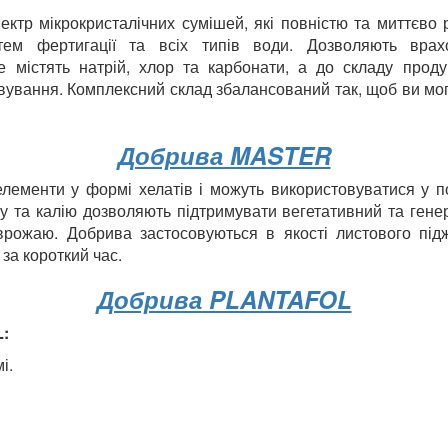
ектр мікрокристалічних сумішей, які повністю та миттєво р
тем фертигації та всіх типів води. Дозволяють вра
е містять натрій, хлор та карбонати, а до складу проду
вування. Комплексний склад збалансований так, щоб ви могл
Добрива MASTER
елементи у формі хелатів і можуть використовуватися у 
 та калію дозволяють підтримувати вегетативний та генер
 врожаю. Добрива застосовуються в якості листового під
за короткий час.
Добрива PLANTAFOL
:
і.