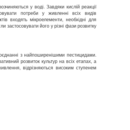
озчиняються у воді. Завдяки кислій реакції
ховувати потреби у живленні всіх видів
ктів входять мікроелементи, необхідні для
и застосовувати його у різні фази розвитку
поєднанні з найпоширенішими пестицидами.
ативний розвиток культур на всіх етапах, а
живлення, відрізняються високим ступенем