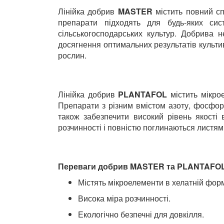
Лінійка добрив
MASTER
містить повний сп
Для кімнатних рослин
препарати підходять для будь-яких сис
Для ландшафтного дизайну
сільськогосподарських культур. Добрива н
Для поливу
досягнення оптимальних результатів культи
Інструменти та інвентар
рослин.
Виноробство
Бджільництво
Садові фігури
Лінійка добрив
PLANTAFOL
містить мікро
Препарати з різним вмістом азоту, фосфору
Міцелій грибів
також забезпечити високий рівень якості
Товари для дому
розчинності і повністю поглинаються листям 
Теплиці і покривний матеріал
Цибулинні і бульби
Переваги добрив MASTER та PLANTAFOL
Містять мікроелементи в хелатній форм
Висока міра розчинності.
Екологічно безпечні для довкілля.