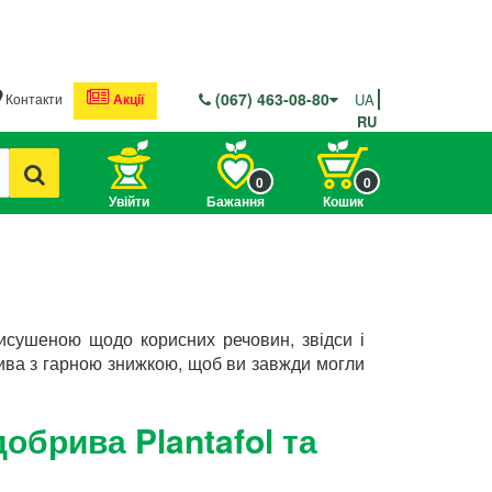
(067) 463-08-80
Контакти
Акції
UA
RU
0
0
Увійти
Бажання
Кошик
исушеною щодо корисних речовин, звідси і
рива з гарною знижкою, щоб ви завжди могли
обрива Plantafol та