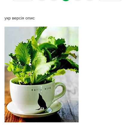
укр версія опис