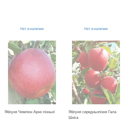
Нет в наличии
Нет в наличии
Яблуня Чемпіон Арно пізньої
Яблуня середньопізня Гала
Шніга