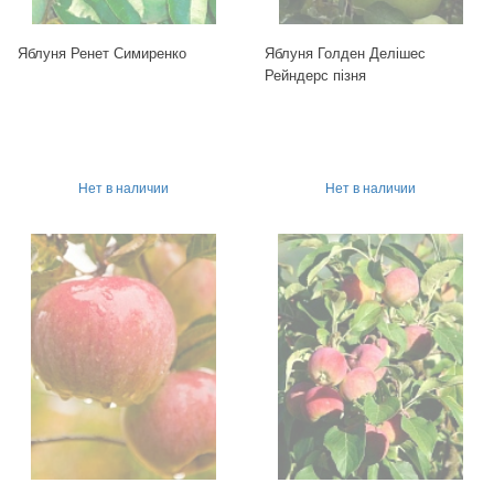
Яблуня Ренет Симиренко
Яблуня Голден Делішес
Рейндерс пізня
Нет в наличии
Нет в наличии