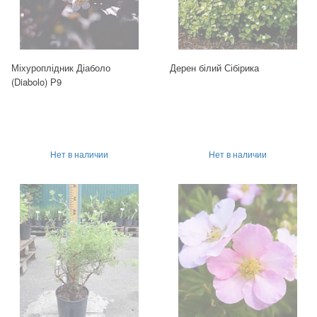
Міхуроплідник Діаболо
Дерен білий Сібірика
(Diabolo) Р9
Нет в наличии
Нет в наличии