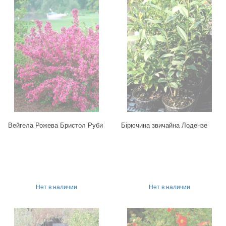
Вейгела Рожева Бристол Руби
Бірючина звичайна Лодензе
Нет в наличии
Нет в наличии