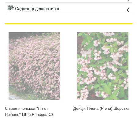
Саджанці декоративні
Спірея японська "Літтл
Дейція Плена (Plena) Шорстка
Прінцес" Little Princess C3