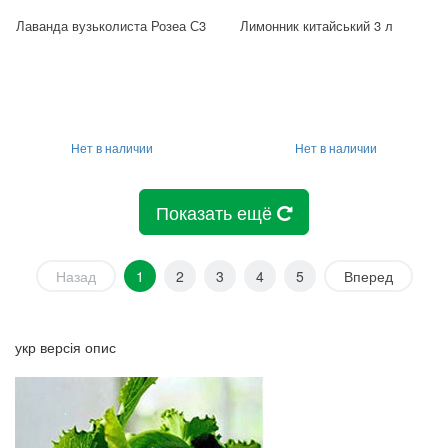
Лаванда вузьколиста Розеа С3
Лимонник китайський 3 л
Нет в наличии
Нет в наличии
Показать ещё
Назад
1
2
3
4
5
Вперед
укр версія опис