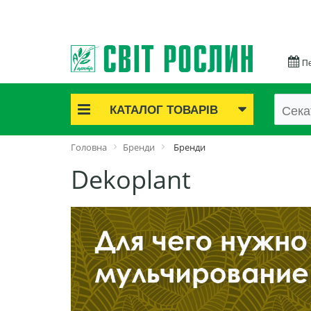
Пе
КАТАЛОГ ТОВАРІВ
Акційні товари
Головна
Бренди
Бренди
Цибулинні квіти
Dekoplant
Cаджанці троянд
Саджанці плодово-ягідні
Цибуля та часник
Насіннєва картопля
Насіння і розсада
Саджанці декоративні
Засоби захисту рослин
Добрива