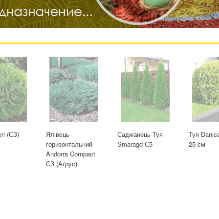
ri (СЗ)
Ялівець
Саджанець Туя
Туя Danic
горизонтальний
Smaragd С5
25 см
Andorra Compact
СЗ (Аґрус)