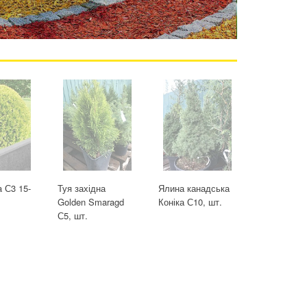
a С3 15-
Туя західна
Ялина канадська
Golden Smaragd
Коніка С10, шт.
С5, шт.