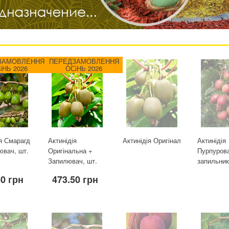
ЗАМОВЛЕННЯ
ПЕРЕДЗАМОВЛЕННЯ
іНЬ 2026
ОСіНЬ 2026
я Смарагд
Актинідія
Актинідія Оригінал
Актинідія
ювач, шт.
Оригінальна +
Пурпуров
Запилювач, шт.
запильник
50 грн
473.50 грн