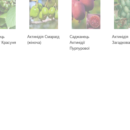
ець
Актинідія Смарагд
Саджанець
Актинідія
ї Красуня
(жіноча)
Актинідії
Загадков
Пурпурової