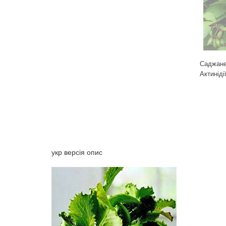
Саджан
Актиніді
укр версія опис