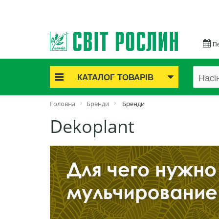
Пе
КАТАЛОГ ТОВАРІВ
Акційні товари
Головна
Бренди
Бренди
Цибулинні квіти
Dekoplant
Cаджанці троянд
Саджанці плодово-ягідні
Цибуля та часник
Насіннєва картопля
Насіння і розсада
Саджанці декоративні
Засоби захисту рослин
Добрива