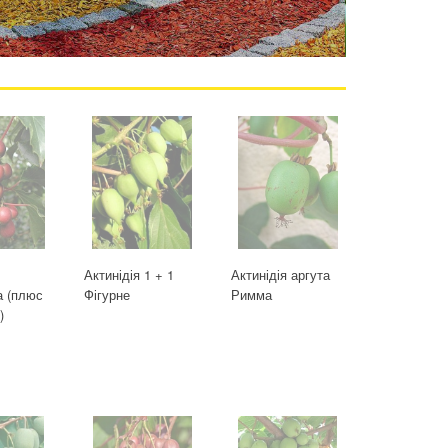
Актинідія 1 + 1
Актинідія аргута
а (плюс
Фігурне
Римма
)