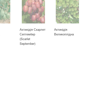
Актинідія Скарлет
Актинідія
а
Септембер
Великоплідна
(Scarlet
September)