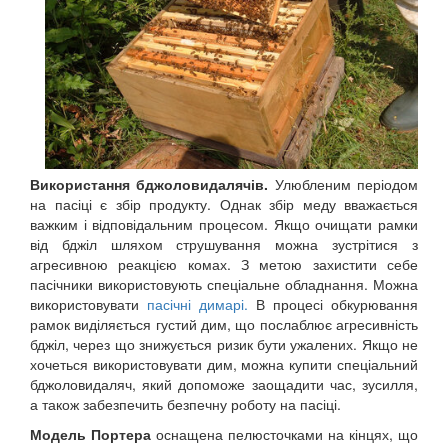
Використання бджоловидалячів.
Улюбленим періодом
на пасіці є збір продукту. Однак збір меду вважається
важким і відповідальним процесом. Якщо очищати рамки
від бджіл шляхом струшування можна зустрітися з
агресивною реакцією комах. З метою захистити себе
пасічники використовують спеціальне обладнання. Можна
використовувати
пасічні димарі.
В процесі обкурювання
рамок виділяється густий дим, що послаблює агресивність
бджіл, через що знижується ризик бути ужалених. Якщо не
хочеться використовувати дим, можна купити спеціальний
бджоловидаляч, який допоможе заощадити час, зусилля,
а також забезпечить безпечну роботу на пасіці.
Модель Портера
оснащена пелюсточками на кінцях, що