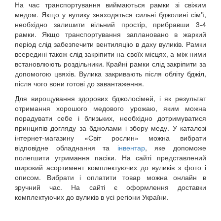
На час транспортування виймаються рамки зі свіжим
медом. Якщо у вулику знаходяться сильні бджолині сім'ї,
необхідно залишити вільний простір, прибравши 3-4
рамки. Якщо транспортування заплановано в жаркий
період слід забезпечити вентиляцію в даху вуликів. Рамки
всередині також слід закріпити на своїх місцях, а між ними
встановлюють роздільники. Крайні рамки слід закріпити за
допомогою цвяхів. Вулика закривають після обліту бджіл,
після чого вони готові до завантаження.
Для вирощування здорових бджолосімей, і як результат
отримання хорошого медового урожаю, яким можна
порадувати себе і близьких, необхідно дотримуватися
принципів догляду за бджолами і збору меду. У каталозі
інтернет-магазину «Світ рослин» можна вибрати
відповідне обладнання та
інвентар
, яке допоможе
полегшити утримання пасіки. На сайті представлений
широкий асортимент комплектуючих до вуликів з фото і
описом. Вибрати і оплатити товар можна онлайн в
зручний час. На сайті є оформлення доставки
комплектуючих до вуликів в усі регіони України.