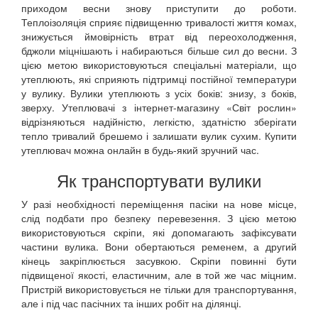
приходом весни знову приступити до роботи.
Теплоізоляція сприяє підвищенню тривалості життя комах,
знижується ймовірність втрат від переохолодження,
бджоли міцнішають і набираються більше сил до весни. З
цією метою використовуються спеціальні матеріали, що
утеплюють, які сприяють підтримці постійної температури
у вулику. Вулики утеплюють з усіх боків: знизу, з боків,
зверху. Утеплювачі з інтернет-магазину «Світ рослин»
відрізняються надійністю, легкістю, здатністю зберігати
тепло тривалий брешемо і залишати вулик сухим. Купити
утеплювач можна онлайн в будь-який зручний час.
Як транспортувати вулики
У разі необхідності переміщення пасіки на нове місце,
слід подбати про безпеку перевезення. З цією метою
використовуються скріпи, які допомагають зафіксувати
частини вулика. Вони обертаються ременем, а другий
кінець закріплюється засувкою. Скріпи повинні бути
підвищеної якості, еластичним, але в той же час міцним.
Пристрій використовується не тільки для транспортування,
але і під час пасічних та інших робіт на ділянці.