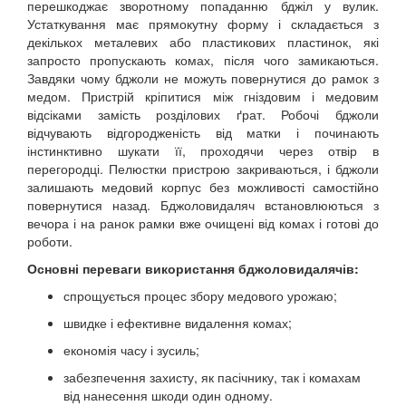
перешкоджає зворотному попаданню бджіл у вулик.
Устаткування має прямокутну форму і складається з
декількох металевих або пластикових пластинок, які
запросто пропускають комах, після чого замикаються.
Завдяки чому бджоли не можуть повернутися до рамок з
медом. Пристрій кріпитися між гніздовим і медовим
відсіками замість розділових ґрат. Робочі бджоли
відчувають відгородженість від матки і починають
інстинктивно шукати її, проходячи через отвір в
перегородці. Пелюстки пристрою закриваються, і бджоли
залишають медовий корпус без можливості самостійно
повернутися назад. Бджоловидаляч встановлюються з
вечора і на ранок рамки вже очищені від комах і готові до
роботи.
Основні переваги використання бджоловидалячів:
спрощується процес збору медового урожаю;
швидке і ефективне видалення комах;
економія часу і зусиль;
забезпечення захисту, як пасічнику, так і комахам
від нанесення шкоди один одному.