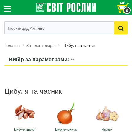
0
Головна
Каталог товарів
Цибуля та часник
Вибір за параметрами:
Цибуля та часник
Цибуля шалот
Цибуля-сіянка
Часник