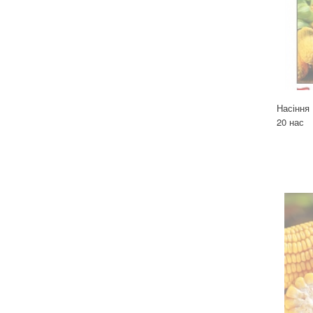
Для кімнатних рослин
Для ландшафтного дизайну
Для поливу
Інструменти та інвентар
Виноробство
Насіння 
Бджільництво
20 нас
Садові фігури
Міцелій грибів
Товари для дому
Теплиці і покривний матеріал
Цибулинні і бульби