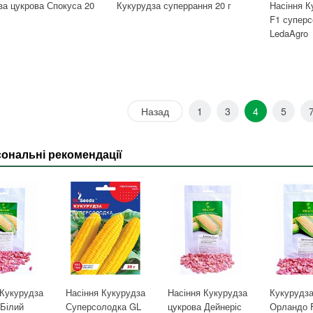
за цукрова Спокуса 20
Кукурудза суперрання 20 г
Насіння К
F1 суперс
LedaAgro
Назад
1
3
4
5
ональні рекомендації
 Кукурудза
Насіння Кукурудза
Насіння Кукурудза
Кукурудз
 Білий
Суперсолодка GL
цукрова Дейнеріс
Орландо 