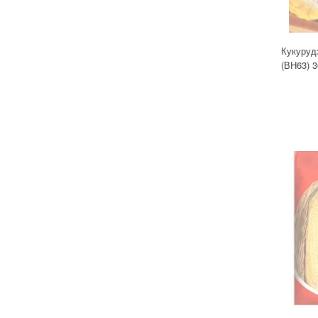
Кукуруд
(ВН63) 3