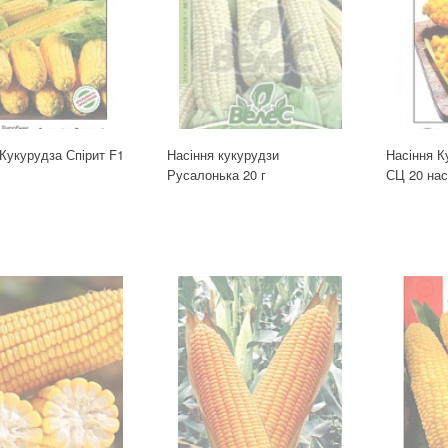
Кукурудза Спірит F1
Насіння кукурудзи
Насіння К
Русалонька 20 г
СЦ 20 на