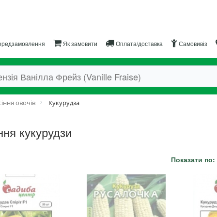
редзамовлення
Як замовити
Оплата/доставка
Самовивіз
іння овочів
Кукурудза
ння кукурудзи
Показати по: