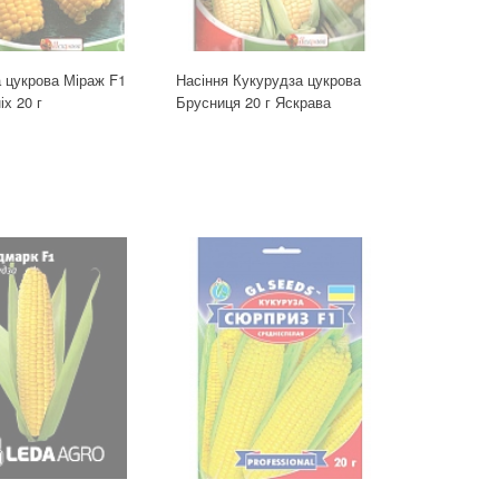
 цукрова Міраж F1
Насіння Кукурудза цукрова
іх 20 г
Брусниця 20 г Яскрава