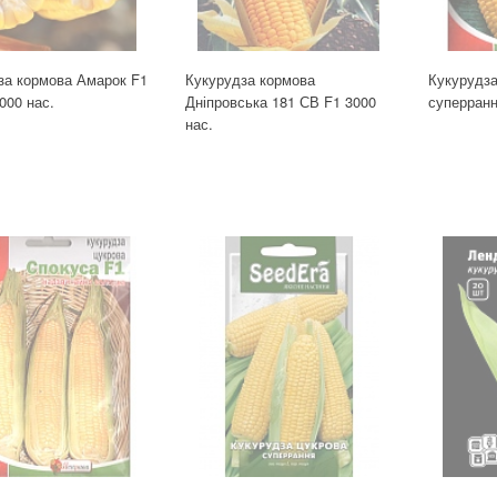
за кормова Амарок F1
Кукурудза кормова
Кукурудза
000 нас.
Дніпровська 181 СВ F1 3000
суперранн
нас.