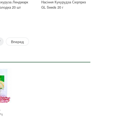
укуруза Лендмарк
Насіння Кукурудза Сюрприз
олодка 20 шт
GL Seeds 20 г
7
Вперед
а
F1