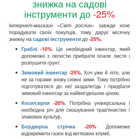
знижка на садові
інструменти до
-25%
Інтернет-магазин «Світ рослин»
завжди хоче
порадувати своїх покупців, тому дарує місячну
знижку на
садові інструменти
до
-25%.
Граблі
-10%
. Це необхідний інвентар, який
допоможе з легкістю прибрати опале листя і
розпушити грунт.
Зимовий інвентар
-25%.
Хоч уже й літо, але
не за горами знову сніжні зими. Тому потрібно
підготуватися до неї заздалегідь і придбати
зимовий інвентар за найвигіднішою ціною.
Коси/серпи
-20%
. Потрібна універсальна і
необхідна річ для скошування трав'янистих і
злакових культур.
Бордюрна стрічка
-20%
Допоможе
відокремити газон від квіткових клумб.