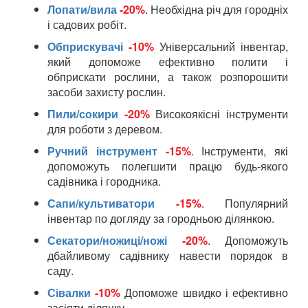
Лопати/вила
-20%
. Необхідна річ для городніх
і садових робіт.
Обприскувачі
-10%
Універсальний інвентар,
який допоможе ефективно полити і
обприскати рослини, а також розпорошити
засоби захисту рослин.
Пили/сокири
-20%
Високоякісні інструменти
для роботи з деревом.
Ручний інструмент
-15%
. Інструменти, які
допоможуть полегшити працю будь-якого
садівника і городника.
Сапи/культиватори
-15%
. Популярний
інвентар по догляду за городньою ділянкою.
Секатори/ножиці/ножі
-20%
. Допоможуть
дбайливому садівнику навести порядок в
саду.
Сівалки
-10%
Допоможе швидко і ефективно
засіяти ділянку.