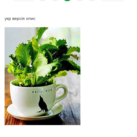
укр версія опис