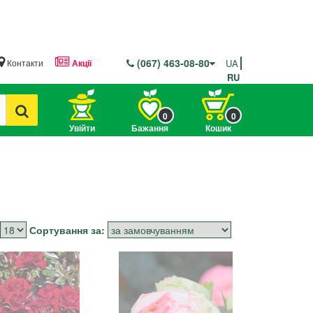
(067) 463-08-80
Контакти
Акції
UA
RU
0
0
Увійти
Бажання
Кошик
Сортування за: