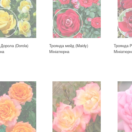
Дорола (Dorola)
Троянда мейд (Maidy)
Троянда Р
рна
Мініатюрна
Мініатюрн