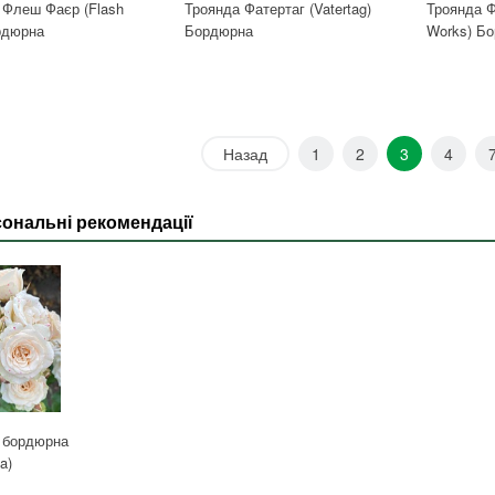
 Флеш Фаєр (Flash
Троянда Фатертаг (Vatertag)
Троянда Ф
ордюрна
Бордюрна
Works) Б
Назад
1
2
3
4
ональні рекомендації
 бордюрна
a)