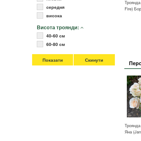
Троянда
середня
Fire) Б
висока
Висота троянди:
40-60 см
60-80 см
Перс
Троянда
Яна (Jan