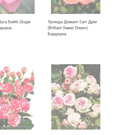
уга Бейбі (Sugar
Троянда Діамант Світ Дрім
рдюрна
(Brilliant Sweet Dream)
Бордюрна