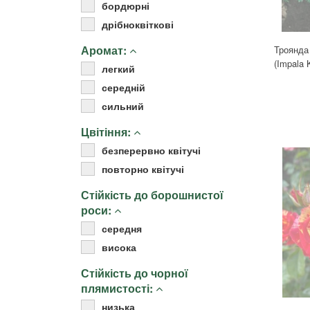
бордюрні
дрібноквіткові
Аромат:
Троянда
(Impala
легкий
середній
сильний
Цвітіння:
безперервно квітучі
повторно квітучі
Стійкість до борошнистої
роси:
середня
висока
Стійкість до чорної
плямистості:
низька