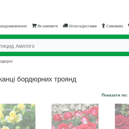
редзамовлення
Як замовити
Оплата/доставка
Самовивіз
рдюрні
анці бордюрних троянд
Показати по: