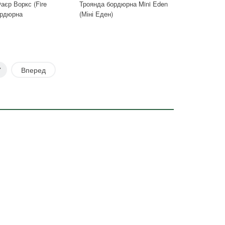
аєр Воркс (Fire
Троянда бордюрна Mini Eden
ордюрна
(Міні Еден)
7
Вперед