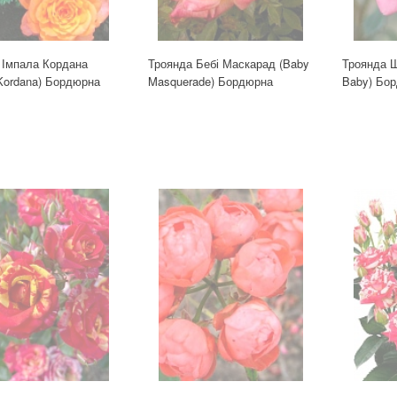
 Імпала Кордана
Троянда Бебі Маскарад (Baby
Троянда Ш
 Kordana) Бордюрна
Masquerade) Бордюрна
Baby) Бо