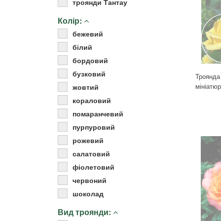
троянди Тантау
Для кімнатних рослин
Колір:
Для ландшафтного дизайну
бежевий
Для поливу
білий
Інструменти та інвентар
бордовий
Виноробство
бузковий
Троянда 
Бджільництво
мініатю
жовтий
Садові фігури
кораловий
Міцелій грибів
помаранчевий
Товари для дому
пурпуровий
Теплиці і покривний матеріал
рожевий
Цибулинні і бульби
салатовий
фіолетовий
червоний
шоколад
Вид троянди: