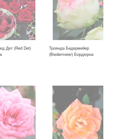
ед Дет (Red Det)
Троянда Бидермейер
а
(Biedermeier) Бордюрна