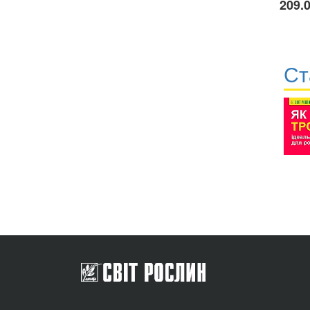
209.
Ст