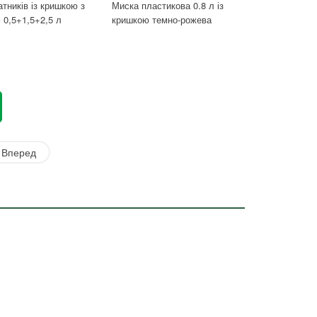
атників із кришкою з
Миска пластикова 0.8 л із
0,5+1,5+2,5 л
кришкою темно-рожева
Вперед