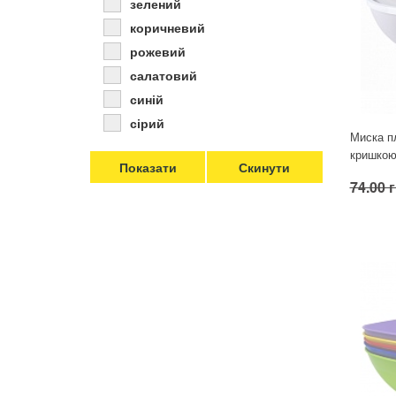
зелений
Для кімнатних рослин
коричневий
Для ландшафтного дизайну
рожевий
Для поливу
салатовий
Інструменти та інвентар
синій
Виноробство
сірий
Миска пл
Бджільництво
кришкою
Садові фігури
74.00 
Міцелій грибів
Товари для дому
Теплиці і покривний матеріал
Цибулинні і бульби