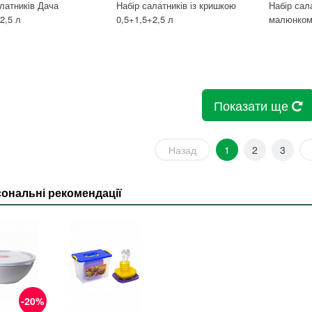
латників Дача
Набір салатників із кришкою
Набір сал
2,5 л
0,5+1,5+2,5 л
малюнком 
Показати ще
Назад
1
2
3
ональні рекомендації
-20%