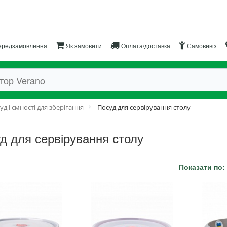
редзамовлення
Як замовити
Оплата/доставка
Самовивіз
уд і ємності для зберігання
Посуд для сервірування столу
д для сервірування столу
Показати по: