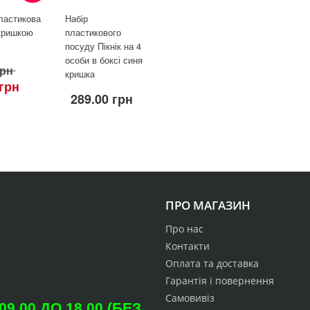
ластикова
Набір
 кришкою
пластикового
посуду Пікнік на 4
особи в боксі синя
грн
кришка
 грн
289.00 грн
ПРО МАГАЗИН
Про нас
Контакти
Оплата та доставка
Гарантія і повернення
Самовивіз
.00 ДО 18.00 (БЕЗ