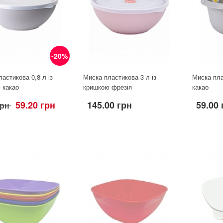
-20%
астикова 0,8 л із
Миска пластикова 3 л із
Миска пла
 какао
кришкою фрезія
какао
59.20 грн
145.00 грн
59.00 
грн