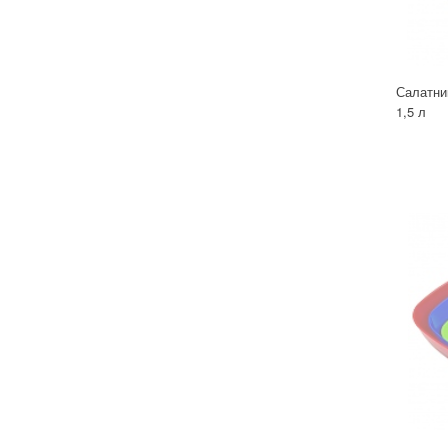
Салатни
1,5 л